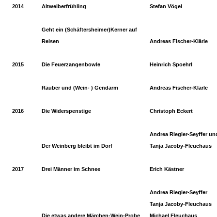
2014
Altweiberfrühling
Stefan Vögel
Geht ein (Schäftersheimer)Kerner auf
Reisen
Andreas Fischer-Klärle
2015
Die Feuerzangenbowle
Heinrich Spoehrl
Räuber und (Wein- ) Gendarm
Andreas Fischer-Klärle
2016
Die Widerspenstige
Christoph Eckert
Andrea Riegler-Seyffer un
Der Weinberg bleibt im Dorf
Tanja Jacoby-Fleuchaus
2017
Drei Männer im Schnee
Erich Kästner
Andrea Riegler-Seyffer
Tanja Jacoby-Fleuchaus
Die etwas andere Märchen-Wein-Probe
Michael Fleuchaus