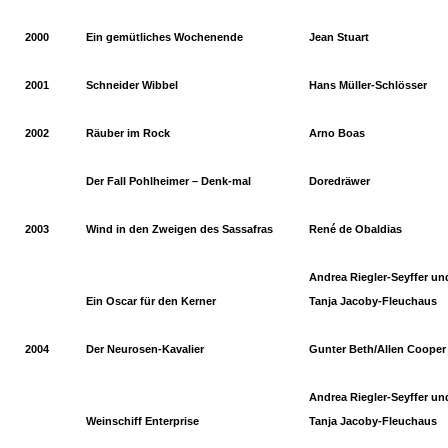
2000
Ein gemütliches Wochenende
Jean Stuart
2001
Schneider Wibbel
Hans Müller-Schlösser
2002
Räuber im Rock
Arno Boas
Der Fall Pohlheimer – Denk-mal
Doredräwer
2003
Wind in den Zweigen des Sassafras
René de Obaldias
Andrea Riegler-Seyffer un
Ein Oscar für den Kerner
Tanja Jacoby-Fleuchaus
2004
Der Neurosen-Kavalier
Gunter Beth/Allen Cooper
Andrea Riegler-Seyffer un
Weinschiff Enterprise
Tanja Jacoby-Fleuchaus