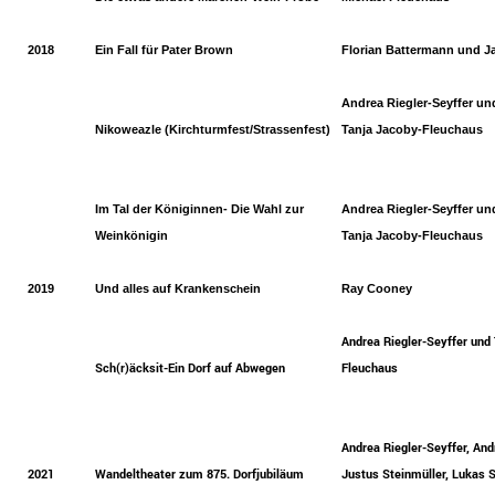
2018
Ein Fall für Pater Brown
Florian Battermann und J
Andrea Riegler-Seyffer un
Nikoweazle (Kirchturmfest/Strassenfest)
Tanja Jacoby-Fleuchaus
Im Tal der Königinnen- Die Wahl zur
Andrea Riegler-Seyffer un
Weinkönigin
Tanja Jacoby-Fleuchaus
2019
Und alle
s auf Krankensc
ein
Ray Cooney
h
Andrea Riegler-Seyffer und
Sch(r)äcksit-Ein Dorf auf Abwegen
Fleuchaus
Andrea Riegler-Seyffer, And
2021
Wandeltheater zum 875. Dorfjubiläum
Justus Steinmüller, Lukas 