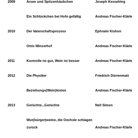
2009
Arsen und Spitzenhäubchen
Joseph Kesselring
Ein Schlückchen bei Hofe gefällig
Andreas Fischer-Klärle
2010
Der Vaterschaftsprozess
Ephraim Kishon
Ottis Winzerhof
Andreas Fischer-Klärle
2011
Kontrolle ist gut, Wein ist besser
Andreas Fischer-Klärle
2012
Die Physiker
Friedrich Dürrenmatt
Beziehungs(Wein)kisten
Andreas Fischer-Klärle
2013
Gerüchte...Gerüchte
Neil Simon
Wut(bürger)weine, die Oechsle schlagen
zurück
Andreas Fischer-Klärle