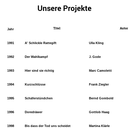
Unsere Projekte
Titel
Autor
Jahr
1991
A' Schlickle Rattegift
Ulla Kling
Bilder:Regine Burdinski
1992
Der Wahlkampf
J. Gode
1993
Hier sind sie richtig
Marc Camoletti
1994
Kurzschlüsse
Frank Ziegler
1995
Schäferstündchen
Bernd Gombold
1996
Doredräwer
Gottlob Haag
1998
Bis dass der Tod uns scheidet
Martina Klärle