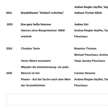
Andrea-Riegler-Seyffer, Ta
2022
Wandeltheater "WeiberG´schichten"
Andreas Fischer-Klärle
2023
Eine ganz heiße Nummer
Andrea Sixt
Hannes ohne Bürgermeister- M&M
Andrea Riegler-Seyffer, Ta
ermittelt
Fleuchaus
2024
Charleys Tante
Brandon Thomas
Michael Fleuchaus
, Andrea
Sechs Weine westwärts
Tanja Jacoby-Fleuchaus
Wi(e)der die Unterdrückung- ein jeder
2025
Mensch ist frei
Carsten Steuwer
Piraten - Auf der Suche nach dem Wein
Andrea Riegler-Seyffer, Ta
der Unsterblichkeit
Fleuchaus